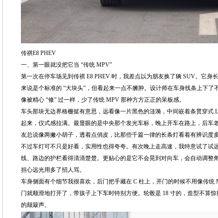
传祺E8 PHEV
一、第一眼就没把它当 “传统 MPV”
第一次在停车场见到传祺 E8 PHEV 时，我差点以为朋友换了辆 SUV。它身长 49
来说是个标准的 “大块头”，但看起来一点不臃肿。设计师在车身线条上下了不
像被精心 “修” 过一样，少了传统 MPV 那种方方正正的呆板感。
车头那块无边界格栅挺有意思，远看像一片黑色的涟漪，中间嵌着条贯穿式 LED
起来，仪式感拉满。最显眼的是中央那个发光车标，晚上开车在路上，后车
友总说像两撇小胡子，透着点俏皮，比那些千篇一律的长条灯看着有辨识度
不过车灯可不只是好看，实用性也得夸夸。有次晚上走高速，我特意试了试
线、路边的护栏看得清清楚楚。更贴心的是它不会晃到对向车，会自动调整
担心远光用多了招人骂。
车身侧面有个细节我很喜欢，后门把手藏在 C 柱上，开门的时候不用像传统 
门就顺滑地打开了，带孩子上下车时特别方便。轮毂是 18 寸的，造型不算
的颠簸声。