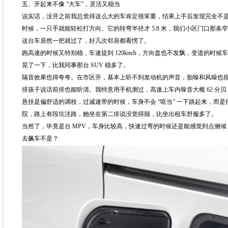
五、开起来不像 “大车”，灵活又稳当
说实话，没开之前我总觉得这么大的车肯定很笨重，结果上手后发现完全不
时候，一只手就能轻松打方向。它的转弯半径才 5.8 米，我们小区门口那
这台车居然一把就过了，好几次邻居都看愣了。
跑高速的时候又特别稳，车速提到 120km/h，方向盘也不发飘，变道的时
晃了一下，比我同事那台 SUV 稳多了。
隔音效果也得夸夸。在市区开，基本上听不到发动机的声音，胎噪和风噪也
排孩子说话前排也能听清。我特意用手机测过，高速上车内噪音大概 62 分
悬挂是偏舒适的调校，过减速带的时候，车身不会 “哐当” 一下跳起来，而
院，路上有段坑洼路，她坐在第二排说没觉得颠，比坐出租车舒服多了。
当然了，毕竟是台 MPV，车身比较高，快速过弯的时候还是能感觉到点侧倾
去飙车不是？