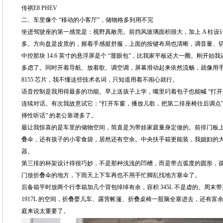
传祺E8 PHEV
二、车里像个 “移动的小客厅”，储物格多到用不完
坐进驾驶座的第一感觉是：视野真敞亮。前挡风玻璃面积很大，加上 A 柱
多。方向盘是皮质的，握着手感挺舒服，上面的按键布局也清晰，调音量、
中控那块 14.6 英寸的悬浮屏是个 “显眼包”，比我家平板还大一圈。刚开
多虑了。同时开着导航、放着歌、调空调，屏幕滑动起来依然流畅，就像用
8155 芯片，我不懂这些技术名词，只知道用着不闹心就行。
语音控制是我用得最多的功能。早上送孩子上学，嘴里叼着包子也能喊 “打开空调
连续对话。有次我故意试它：“打开车窗，播放儿歌，把第二排座椅往后调点”
择性听话” 的老公靠谱多了。
最让我惊喜的是车里的储物空间，简直是为带娃家庭量身定做的。前排门板上的
叠伞，还有孩子的小零食袋，居然还有空余。中央扶手箱更能装，我媳妇的
器。
第三排的杯架设计得很巧妙，不是那种浅浅的凹槽，而是带点弧度的圆形，
门放折叠伞的地方，下雨天上下车再也不用手忙脚乱找地方塞伞了。
后备箱平时放两个行李箱加几个背包绰绰有余，容积 345L 不是虚的。周
1917L 的空间，折叠婴儿车、露营帐篷、折叠桌椅一股脑全塞进去，还有
庭来说太重要了。