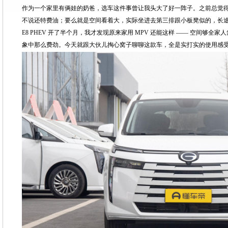
作为一个家里有俩娃的奶爸，选车这件事曾让我头大了好一阵子。之前总觉得，
不说还特费油；要么就是空间看着大，实际坐进去第三排跟小板凳似的，长
E8 PHEV 开了半个月，我才发现原来家用 MPV 还能这样 —— 空间够
象中那么费劲。今天就跟大伙儿掏心窝子聊聊这款车，全是实打实的使用感