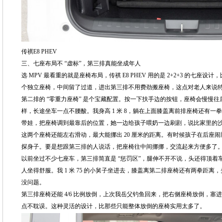
传祺E8 PHEV
三、七座布局不 “虚标”，第三排真能坐成年人
选 MPV 最看重的就是座椅布局，传祺 E8 PHEV 用的是 2+2+3 的七座设
个独立座椅，中间留了过道，进出第三排不用费劲搬座椅，这点对老人来说
第二排的 “零重力座椅” 是个宝藏配置。按一下扶手边的按钮，座椅会慢慢
样，长途坐车一点不腰酸。我身高 1 米 8，躺在上面膝盖离前排座椅还有
带娃，把座椅调到最靠后的位置，她一边给孩子喂奶一边刷剧，说比家里的
这两个座椅还能左右滑动，最大能挪出 20 厘米的距离。有时候孩子在后座
探身子。要是想跟第三排的人说话，把座椅往中间挪挪，交流起来方便多了
以前坐过不少七座车，第三排简直是 “惩罚区”，腿伸不开不说，头还得顶着车顶
人坐得舒服。我 1 米 75 的小舅子坐进去，膝盖离第二排座椅还有两拳距
没问题。
第三排座椅还能 4/6 比例放倒，上次我岳父钓鱼回来，把右侧座椅放倒，塞进
点不耽误。这种灵活的设计，比那些只能整体放倒的座椅实用太多了。