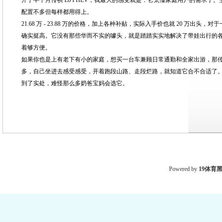
配置不多但每样都用得上。
21.68 万 - 23.88 万的价格，加上各种补贴，实际入手价也就 20 万出头
确实挺高。它没有那些华而不实的噱头，就是踏踏实实地解决了带娃出行的
着够方便。
如果你也是上有老下有小的家庭，想买一台车兼顾日常通勤和全家出游，那传祺 
多，自己坐进去感受感受，开着跑段山路、走段烂路，就知道它合不合适了。反
到了实处，难怪那么多奶爸宝妈会选它。
Powered by
19体育