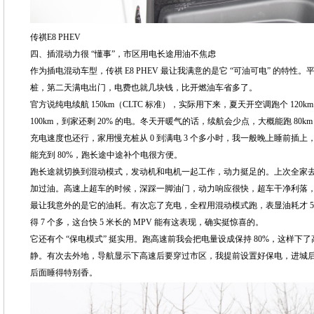
传祺E8 PHEV
四、插混动力很 “懂事”，市区用电长途用油不焦虑
作为插电混动车型，传祺 E8 PHEV 最让我满意的是它 “可油可电” 的特
桩，第二天满电出门，电费也就几块钱，比开燃油车省多了。
官方说纯电续航 150km（CLTC 标准），实际用下来，夏天开空调跑个 12
100km，到家还剩 20% 的电。冬天开暖气的话，续航会少点，大概能跑 80
充电速度也还行，家用慢充桩从 0 到满电 3 个多小时，我一般晚上睡前插上
能充到 80%，跑长途中途补个电很方便。
跑长途就切换到混动模式，发动机和电机一起工作，动力挺足的。上次全家去自驾
加过油。高速上超车的时候，深踩一脚油门，动力响应很快，超车干净利落，不
最让我意外的是它的油耗。有次忘了充电，全程用混动模式跑，表显油耗才 5.7L 
得 7 个多，这台快 5 米长的 MPV 能有这表现，确实挺惊喜的。
它还有个 “保电模式” 挺实用。跑高速前我会把电量设成保持 80%，这样
静。有次去外地，导航显示下高速后要穿过市区，我提前设置好保电，进城
后面睡得特别香。