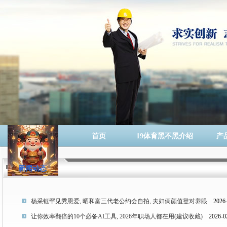
首页
19体育黑不黑介绍
产
新闻动态
杨采钰罕见秀恩爱, 晒和富三代老公约会自拍, 夫妇俩颜值登对养眼
2026-
让你效率翻倍的10个必备AI工具, 2026年职场人都在用(建议收藏)
2026-02