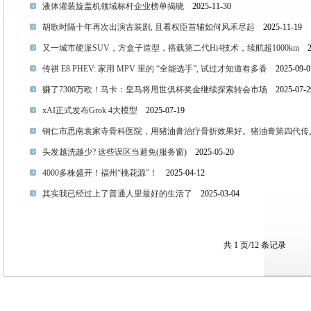
液体灌装旋盖机领域标杆企业榜单揭晓
2025-11-30
胡歌时隔十年再次出演古装剧, 且看权臣首辅如何风禾尽起
2025-11-19
又一城市硬派SUV，方盒子造型，搭载第二代Hi4技术，续航超1000km
20
传祺 E8 PHEV: 家用 MPV 里的 “全能选手”, 试过才知道有多香
2025-09-0
赚了7300万欧！马卡：皇马将用世俱杯奖金继续探索转会市场
2025-07-2
xAI正式发布Grok 4大模型
2025-07-19
铜仁市思南袁家寺骨科医院，用猪油膏治疗骨折效果好。猪油膏第四代传
头发越洗越少? 这些误区当避免(服务窗)
2025-05-20
4000多株盛开！福州“桃花源”！
2025-04-12
其实我已经过上了普通人里最好的生活了
2025-03-04
共 1 页/12 条记录